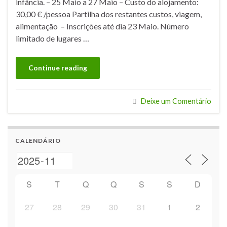
infância. – 25 Maio a 27 Maio – Custo do alojamento:
30,00 € /pessoa Partilha dos restantes custos, viagem,
alimentação – Inscrições até dia 23 Maio. Número
limitado de lugares …
Continue reading
Deixe um Comentário
CALENDÁRIO
S
T
Q
Q
S
S
D
27
28
29
30
31
1
2