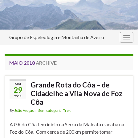
Grupo de Espeleologia e Montanha de Aveiro
Togg
navig
MAIO 2018
ARCHIVE
Grande Rota do Côa – de
MAI
29
Cidadelhe a Vila Nova de Foz
2018
Côa
By
João Viegas
in
Sem categoria
,
Trek
A GR do Côa tem início na Serra da Malcata e acaba na
Foz do Côa. Com cerca de 200km permite tomar