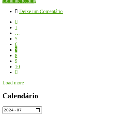
Continue reading
Deixe um Comentário
1
…
5
6
7
8
9
10
Load more
Calendário