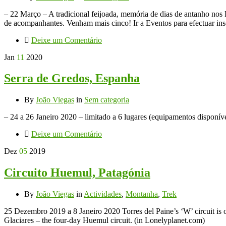
– 22 Março – A tradicional feijoada, memória de dias de antanho nos 
de acompanhantes. Venham mais cinco! Ir a Eventos para efectuar ins
Deixe um Comentário
Jan
11
2020
Serra de Gredos, Espanha
By
João Viegas
in
Sem categoria
– 24 a 26 Janeiro 2020 – limitado a 6 lugares (equipamentos disponíve
Deixe um Comentário
Dez
05
2019
Circuito Huemul, Patagónia
By
João Viegas
in
Actividades
,
Montanha
,
Trek
25 Dezembro 2019 a 8 Janeiro 2020 Torres del Paine’s ‘W’ circuit is of
Glaciares – the four-day Huemul circuit. (in Lonelyplanet.com)