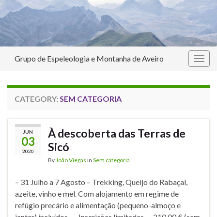
Grupo de Espeleologia e Montanha de Aveiro
Togg
navig
CATEGORY:
SEM CATEGORIA
À descoberta das Terras de
JUN
03
Sicó
2020
By
João Viegas
in
Sem categoria
– 31 Julho a 7 Agosto – Trekking, Queijo do Rabaçal,
azeite, vinho e mel. Com alojamento em regime de
refúgio precário e alimentação (pequeno-almoço e
jantar) incluídos. — Inscrições limitadas — 210.00 € (sem