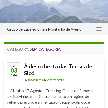
Grupo de Espeleologia e Montanha de Aveiro
Togg
navig
CATEGORY:
SEM CATEGORIA
À descoberta das Terras de
JUN
03
Sicó
2020
By
João Viegas
in
Sem categoria
– 31 Julho a 7 Agosto – Trekking, Queijo do Rabaçal,
azeite, vinho e mel. Com alojamento em regime de
refúgio precário e alimentação (pequeno-almoço e
jantar) incluídos. — Inscrições limitadas — 210.00 € (sem