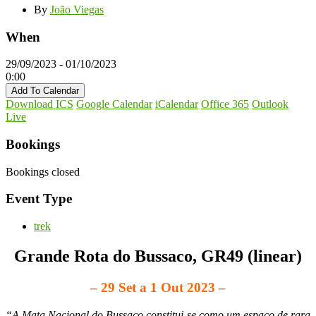
By
João Viegas
When
29/09/2023 - 01/10/2023
0:00
Add To Calendar
Download ICS
Google Calendar
iCalendar
Office 365
Outlook
Live
Bookings
Bookings closed
Event Type
trek
Grande Rota do Bussaco, GR49 (linear)
– 29 Set a 1 Out 2023 –
“A Mata Nacional do Bussaco constitui-se como um espaço de rara