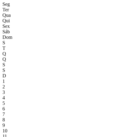
Seg
Ter
Qua
Qui
Sex
Sáb
Dom
S
T
Q
Q
S
S
D
1
2
3
4
5
6
7
8
9
10
11