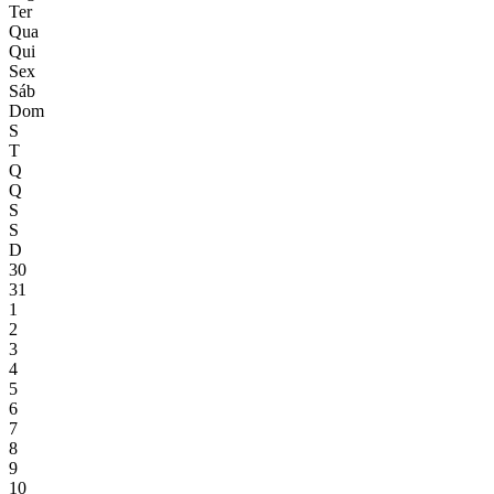
Ter
Qua
Qui
Sex
Sáb
Dom
S
T
Q
Q
S
S
D
30
31
1
2
3
4
5
6
7
8
9
10