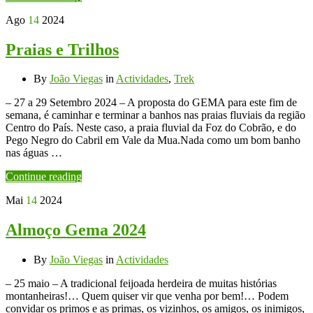
Ago
14
2024
Praias e Trilhos
By
João Viegas
in
Actividades
,
Trek
– 27 a 29 Setembro 2024 – A proposta do GEMA para este fim de
semana, é caminhar e terminar a banhos nas praias fluviais da região
Centro do País. Neste caso, a praia fluvial da Foz do Cobrão, e do
Pego Negro do Cabril em Vale da Mua.Nada como um bom banho
nas águas …
Continue reading
Mai
14
2024
Almoço Gema 2024
By
João Viegas
in
Actividades
– 25 maio – A tradicional feijoada herdeira de muitas histórias
montanheiras!… Quem quiser vir que venha por bem!… Podem
convidar os primos e as primas, os vizinhos, os amigos, os inimigos,