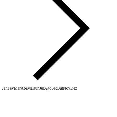
Jan
Fev
Mar
Abr
Mai
Jun
Jul
Ago
Set
Out
Nov
Dez