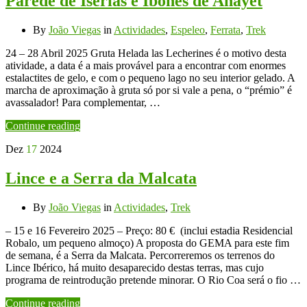
Parede de Iserias e Ibones de Anayet
By
João Viegas
in
Actividades
,
Espeleo
,
Ferrata
,
Trek
24 – 28 Abril 2025 Gruta Helada las Lecherines é o motivo desta
atividade, a data é a mais provável para a encontrar com enormes
estalactites de gelo, e com o pequeno lago no seu interior gelado. A
marcha de aproximação à gruta só por si vale a pena, o “prémio” é
avassalador! Para complementar, …
Continue reading
Dez
17
2024
Lince e a Serra da Malcata
By
João Viegas
in
Actividades
,
Trek
– 15 e 16 Fevereiro 2025 – Preço: 80 € (inclui estadia Residencial
Robalo, um pequeno almoço) A proposta do GEMA para este fim
de semana, é a Serra da Malcata. Percorreremos os terrenos do
Lince Ibérico, há muito desaparecido destas terras, mas cujo
programa de reintrodução pretende minorar. O Rio Coa será o fio …
Continue reading