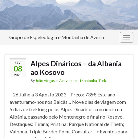
Grupo de Espeleologia e Montanha de Aveiro
Togg
navig
Alpes Dináricos – da Albania
FEV
08
ao Kosovo
2023
By
João Viegas
in
Actividades
,
Montanha
,
Trek
– 26 Julho a 3 Agosto 2023 – Preço: 735€ Este ano
aventuramo-nos nos Balcãs… Nove dias de viagem com
5 dias de trekking pelos Alpes Dináricos com início na
Albânia, passando pelo Montenegro e final no Kosovo.
Destaques: Tirana; Pristina; Parque National de Theth;
Valbona, Triple Border Point. Consultar -> Eventos para