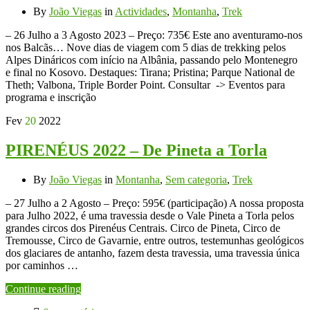
By
João Viegas
in
Actividades
,
Montanha
,
Trek
– 26 Julho a 3 Agosto 2023 – Preço: 735€ Este ano aventuramo-nos
nos Balcãs… Nove dias de viagem com 5 dias de trekking pelos
Alpes Dináricos com início na Albânia, passando pelo Montenegro
e final no Kosovo. Destaques: Tirana; Pristina; Parque National de
Theth; Valbona, Triple Border Point. Consultar -> Eventos para
programa e inscrição
Fev
20
2022
PIRENÉUS 2022 – De Pineta a Torla
By
João Viegas
in
Montanha
,
Sem categoria
,
Trek
– 27 Julho a 2 Agosto – Preço: 595€ (participação) A nossa proposta
para Julho 2022, é uma travessia desde o Vale Pineta a Torla pelos
grandes circos dos Pirenéus Centrais. Circo de Pineta, Circo de
Tremousse, Circo de Gavarnie, entre outros, testemunhas geológicos
dos glaciares de antanho, fazem desta travessia, uma travessia única
por caminhos …
Continue reading