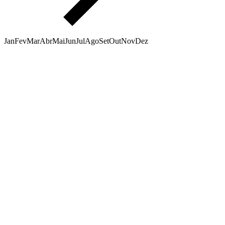
Jan
Fev
Mar
Abr
Mai
Jun
Jul
Ago
Set
Out
Nov
Dez