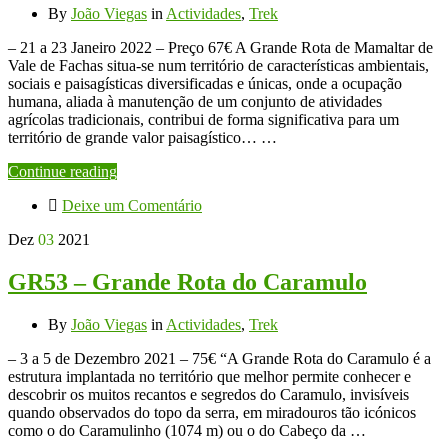
By
João Viegas
in
Actividades
,
Trek
– 21 a 23 Janeiro 2022 – Preço 67€ A Grande Rota de Mamaltar de
Vale de Fachas situa-se num território de características ambientais,
sociais e paisagísticas diversificadas e únicas, onde a ocupação
humana, aliada à manutenção de um conjunto de atividades
agrícolas tradicionais, contribui de forma significativa para um
território de grande valor paisagístico… …
Continue reading
Deixe um Comentário
Dez
03
2021
GR53 – Grande Rota do Caramulo
By
João Viegas
in
Actividades
,
Trek
– 3 a 5 de Dezembro 2021 – 75€ “A Grande Rota do Caramulo é a
estrutura implantada no território que melhor permite conhecer e
descobrir os muitos recantos e segredos do Caramulo, invisíveis
quando observados do topo da serra, em miradouros tão icónicos
como o do Caramulinho (1074 m) ou o do Cabeço da …