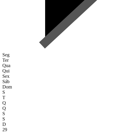
Seg
Ter
Qua
Qui
Sex
Sáb
Dom
S
T
Q
Q
S
S
D
29