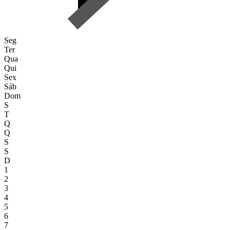
Seg
Ter
Qua
Qui
Sex
Sáb
Dom
S
T
Q
Q
S
S
D
1
2
3
4
5
6
7