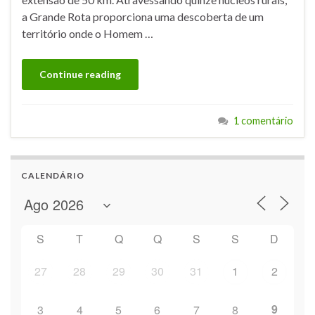
a Grande Rota proporciona uma descoberta de um
território onde o Homem …
Continue reading
1 comentário
CALENDÁRIO
S
T
Q
Q
S
S
D
27
28
29
30
31
1
2
9
3
4
5
6
7
8