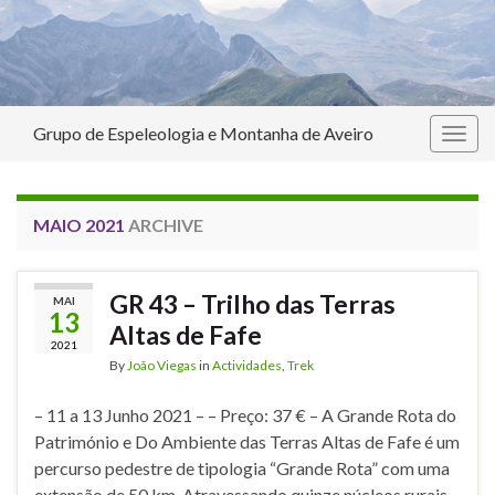
Grupo de Espeleologia e Montanha de Aveiro
Togg
navig
MAIO 2021
ARCHIVE
GR 43 – Trilho das Terras
MAI
13
Altas de Fafe
2021
By
João Viegas
in
Actividades
,
Trek
– 11 a 13 Junho 2021 – – Preço: 37 € – A Grande Rota do
Património e Do Ambiente das Terras Altas de Fafe é um
percurso pedestre de tipologia “Grande Rota” com uma
extensão de 50 km. Atravessando quinze núcleos rurais,