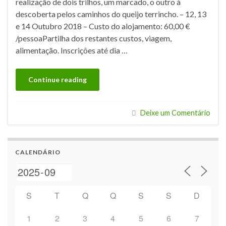
realização de dois trilhos, um marcado, o outro à
descoberta pelos caminhos do queijo terrincho. – 12, 13
e 14 Outubro 2018 – Custo do alojamento: 60,00 €
/pessoaPartilha dos restantes custos, viagem,
alimentação. Inscrições até dia …
Continue reading
Deixe um Comentário
CALENDÁRIO
S
T
Q
Q
S
S
D
1
2
3
4
5
6
7