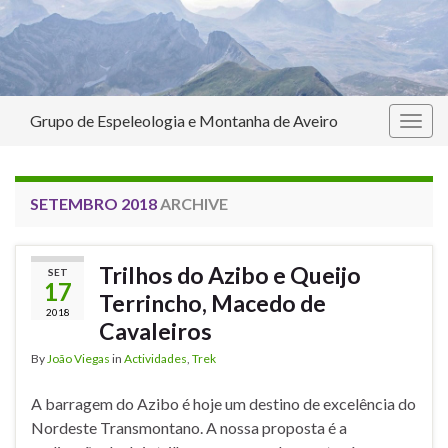
Grupo de Espeleologia e Montanha de Aveiro
Togg
navig
SETEMBRO 2018
ARCHIVE
Trilhos do Azibo e Queijo
SET
17
Terrincho, Macedo de
2018
Cavaleiros
By
João Viegas
in
Actividades
,
Trek
A barragem do Azibo é hoje um destino de excelência do
Nordeste Transmontano. A nossa proposta é a