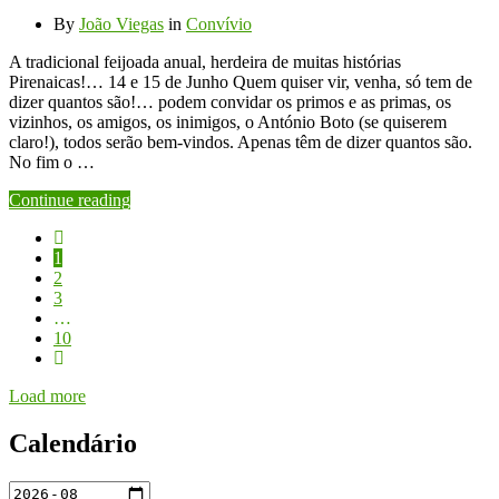
By
João Viegas
in
Convívio
A tradicional feijoada anual, herdeira de muitas histórias
Pirenaicas!… 14 e 15 de Junho Quem quiser vir, venha, só tem de
dizer quantos são!… podem convidar os primos e as primas, os
vizinhos, os amigos, os inimigos, o António Boto (se quiserem
claro!), todos serão bem-vindos. Apenas têm de dizer quantos são.
No fim o …
Continue reading
1
2
3
…
10
Load more
Calendário