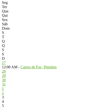
Seg
Ter
Qua
Qui
Sex
Sáb
Dom
S
T
Q
Q
S
S
D
27
12:00 AM -
Carros de Foc, Pirenéus
28
29
30
31
1
2
3
4
5