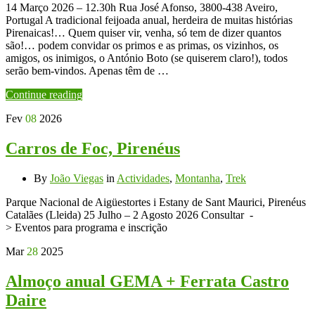
14 Março 2026 – 12.30h Rua José Afonso, 3800-438 Aveiro,
Portugal A tradicional feijoada anual, herdeira de muitas histórias
Pirenaicas!… Quem quiser vir, venha, só tem de dizer quantos
são!… podem convidar os primos e as primas, os vizinhos, os
amigos, os inimigos, o António Boto (se quiserem claro!), todos
serão bem-vindos. Apenas têm de …
Continue reading
Fev
08
2026
Carros de Foc, Pirenéus
By
João Viegas
in
Actividades
,
Montanha
,
Trek
Parque Nacional de Aigüestortes i Estany de Sant Maurici, Pirenéus
Catalães (Lleida) 25 Julho – 2 Agosto 2026 Consultar -
> Eventos para programa e inscrição
Mar
28
2025
Almoço anual GEMA + Ferrata Castro
Daire