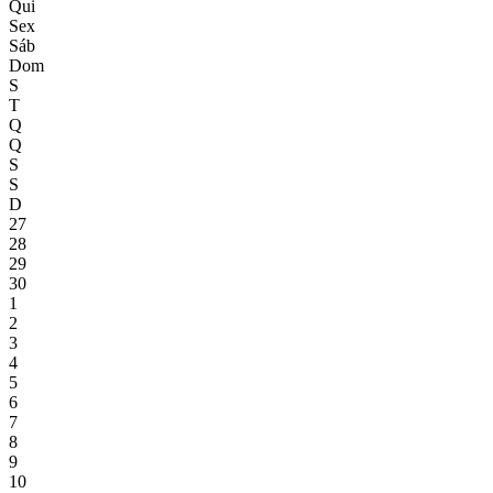
Qui
Sex
Sáb
Dom
S
T
Q
Q
S
S
D
27
28
29
30
1
2
3
4
5
6
7
8
9
10