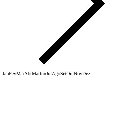
Jan
Fev
Mar
Abr
Mai
Jun
Jul
Ago
Set
Out
Nov
Dez