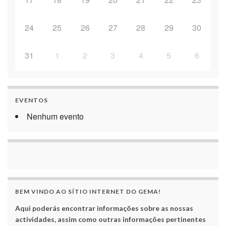
24
25
26
27
28
29
30
31
1
2
3
4
5
6
EVENTOS
Nenhum evento
BEM VINDO AO SÍTIO INTERNET DO GEMA!
Aqui poderás encontrar informações sobre as nossas
actividades, assim como outras informações pertinentes