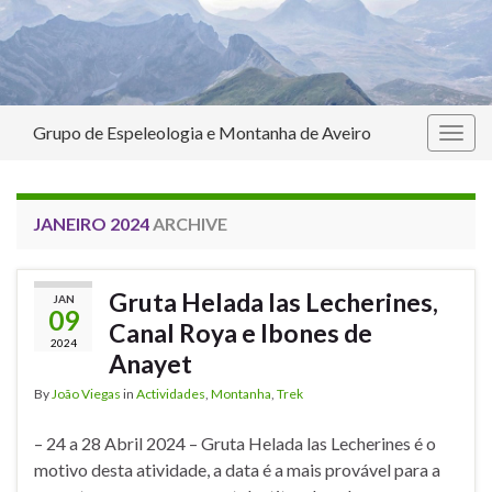
Grupo de Espeleologia e Montanha de Aveiro
Togg
navig
JANEIRO 2024
ARCHIVE
Gruta Helada las Lecherines,
JAN
09
Canal Roya e Ibones de
2024
Anayet
By
João Viegas
in
Actividades
,
Montanha
,
Trek
– 24 a 28 Abril 2024 – Gruta Helada las Lecherines é o
motivo desta atividade, a data é a mais provável para a