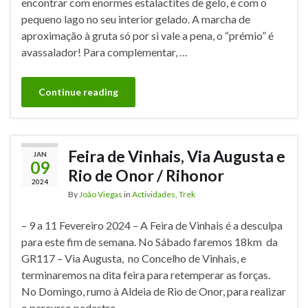
encontrar com enormes estalactites de gelo, e com o
pequeno lago no seu interior gelado. A marcha de
aproximação à gruta só por si vale a pena, o “prémio” é
avassalador! Para complementar, …
Continue reading
Feira de Vinhais, Via Augusta e
JAN
09
Rio de Onor / Rihonor
2024
By
João Viegas
in
Actividades
,
Trek
– 9 a 11 Fevereiro 2024 – A Feira de Vinhais é a desculpa
para este fim de semana. No Sábado faremos 18km da
GR117 – Via Augusta, no Concelho de Vinhais, e
terminaremos na dita feira para retemperar as forças.
No Domingo, rumo à Aldeia de Rio de Onor, para realizar
o percurso pedestre …