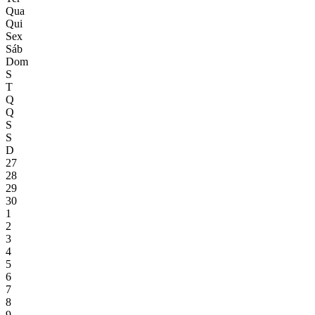
Qua
Qui
Sex
Sáb
Dom
S
T
Q
Q
S
S
D
27
28
29
30
1
2
3
4
5
6
7
8
9