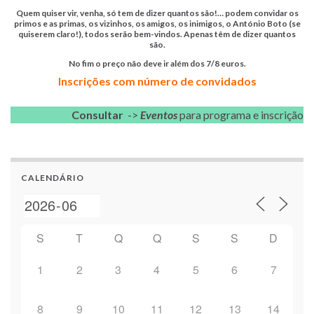
Quem quiser vir, venha, só tem de dizer quantos são!… podem convidar os
primos e as primas, os vizinhos, os amigos, os inimigos, o António Boto (se
quiserem claro!), todos serão bem-vindos. Apenas têm de dizer quantos
são.
No fim o preço não deve ir além dos 7/8 euros.
Inscrições com número de convidados
Consultar
->
Eventos
para programa e inscrição
CALENDÁRIO
S
T
Q
Q
S
S
D
1
2
3
4
5
6
7
8
9
10
11
12
13
14