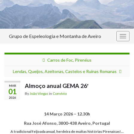
Grupo de Espeleologia e Montanha de Aveiro
Togg
navig
Carros de Foc, Pirenéus
Lendas, Queijos, Azeitonas, Castelos e Ruínas Romanas
Almoço anual GEMA 26′
MAR
01
By
João Viegas
in
Convívio
2026
14 Março 2026 –
12.30h
Rua José Afonso, 3800-438 Aveiro, Portugal
A tradicional feijoada anual, herdeira de muitas histórias Pirenaicas!…