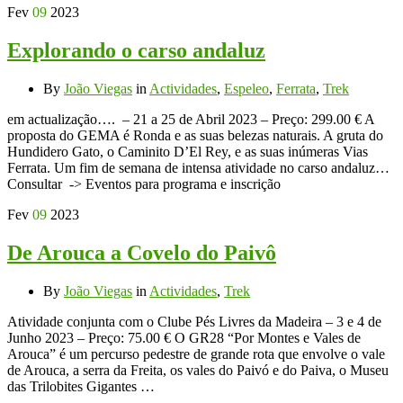
Fev
09
2023
Explorando o carso andaluz
By
João Viegas
in
Actividades
,
Espeleo
,
Ferrata
,
Trek
em actualização…. – 21 a 25 de Abril 2023 – Preço: 299.00 € A
proposta do GEMA é Ronda e as suas belezas naturais. A gruta do
Hundidero Gato, o Caminito D’El Rey, e as suas inúmeras Vias
Ferrata. Um fim de semana de intensa atividade no carso andaluz…
Consultar -> Eventos para programa e inscrição
Fev
09
2023
De Arouca a Covelo do Paivô
By
João Viegas
in
Actividades
,
Trek
Atividade conjunta com o Clube Pés Livres da Madeira – 3 e 4 de
Junho 2023 – Preço: 75.00 € O GR28 “Por Montes e Vales de
Arouca” é um percurso pedestre de grande rota que envolve o vale
de Arouca, a serra da Freita, os vales do Paivó e do Paiva, o Museu
das Trilobites Gigantes …