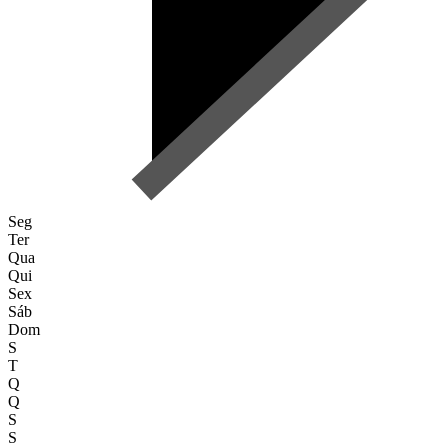
Seg
Ter
Qua
Qui
Sex
Sáb
Dom
S
T
Q
Q
S
S