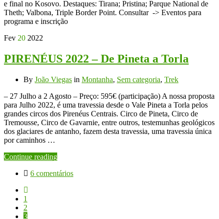
e final no Kosovo. Destaques: Tirana; Pristina; Parque National de
Theth; Valbona, Triple Border Point. Consultar -> Eventos para
programa e inscrição
Fev
20
2022
PIRENÉUS 2022 – De Pineta a Torla
By
João Viegas
in
Montanha
,
Sem categoria
,
Trek
– 27 Julho a 2 Agosto – Preço: 595€ (participação) A nossa proposta
para Julho 2022, é uma travessia desde o Vale Pineta a Torla pelos
grandes circos dos Pirenéus Centrais. Circo de Pineta, Circo de
Tremousse, Circo de Gavarnie, entre outros, testemunhas geológicos
dos glaciares de antanho, fazem desta travessia, uma travessia única
por caminhos …
Continue reading
6 comentários
1
2
3