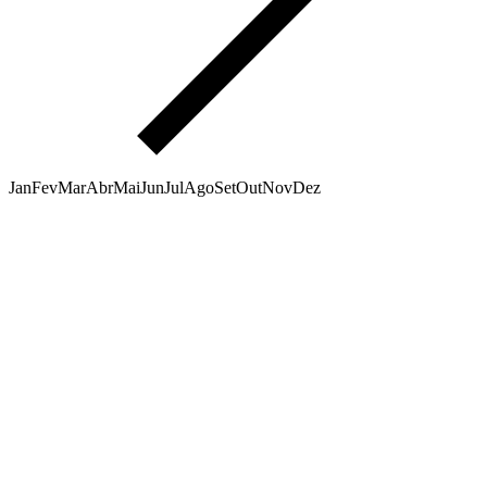
Jan
Fev
Mar
Abr
Mai
Jun
Jul
Ago
Set
Out
Nov
Dez