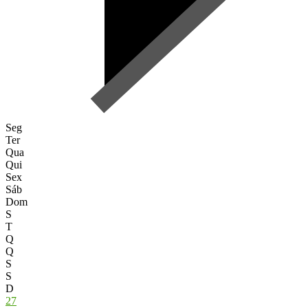
Seg
Ter
Qua
Qui
Sex
Sáb
Dom
S
T
Q
Q
S
S
D
27