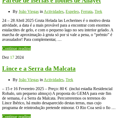
Parede de Iserias e Ibones de Anayet
By
João Viegas
in
Actividades
,
Espeleo
,
Ferrata
,
Trek
24 – 28 Abril 2025 Gruta Helada las Lecherines é o motivo desta
atividade, a data é a mais provável para a encontrar com enormes
estalactites de gelo, e com o pequeno lago no seu interior gelado. A
marcha de aproximação à gruta só por si vale a pena, o “prémio” é
avassalador! Para complementar, …
Continue reading
Dez
17
2024
Lince e a Serra da Malcata
By
João Viegas
in
Actividades
,
Trek
– 15 e 16 Fevereiro 2025 – Preço: 80 € (inclui estadia Residencial
Robalo, um pequeno almoço) A proposta do GEMA para este fim
de semana, é a Serra da Malcata. Percorreremos os terrenos do
Lince Ibérico, há muito desaparecido destas terras, mas cujo
programa de reintrodução pretende minorar. O Rio Coa será o fio …
Continue reading