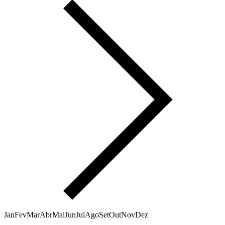
Jan
Fev
Mar
Abr
Mai
Jun
Jul
Ago
Set
Out
Nov
Dez