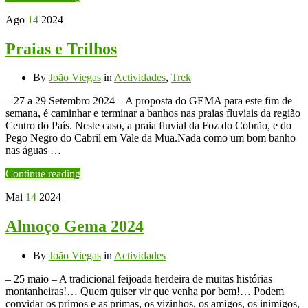
Ago
14
2024
Praias e Trilhos
By
João Viegas
in
Actividades
,
Trek
– 27 a 29 Setembro 2024 – A proposta do GEMA para este fim de
semana, é caminhar e terminar a banhos nas praias fluviais da região
Centro do País. Neste caso, a praia fluvial da Foz do Cobrão, e do
Pego Negro do Cabril em Vale da Mua.Nada como um bom banho
nas águas …
Continue reading
Mai
14
2024
Almoço Gema 2024
By
João Viegas
in
Actividades
– 25 maio – A tradicional feijoada herdeira de muitas histórias
montanheiras!… Quem quiser vir que venha por bem!… Podem
convidar os primos e as primas, os vizinhos, os amigos, os inimigos,