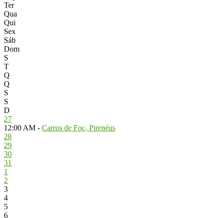
Ter
Qua
Qui
Sex
Sáb
Dom
S
T
Q
Q
S
S
D
27
12:00 AM -
Carros de Foc, Pirenéus
28
29
30
31
1
2
3
4
5
6