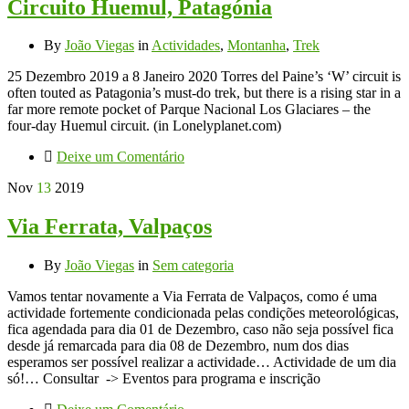
Circuito Huemul, Patagónia
By
João Viegas
in
Actividades
,
Montanha
,
Trek
25 Dezembro 2019 a 8 Janeiro 2020 Torres del Paine’s ‘W’ circuit is
often touted as Patagonia’s must-do trek, but there is a rising star in a
far more remote pocket of Parque Nacional Los Glaciares – the
four-day Huemul circuit. (in Lonelyplanet.com)
Deixe um Comentário
Nov
13
2019
Via Ferrata, Valpaços
By
João Viegas
in
Sem categoria
Vamos tentar novamente a Via Ferrata de Valpaços, como é uma
actividade fortemente condicionada pelas condições meteorológicas,
fica agendada para dia 01 de Dezembro, caso não seja possível fica
desde já remarcada para dia 08 de Dezembro, num dos dias
esperamos ser possível realizar a actividade… Actividade de um dia
só!… Consultar -> Eventos para programa e inscrição