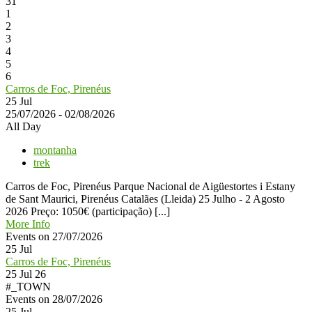
31
1
2
3
4
5
6
Carros de Foc, Pirenéus
25
Jul
25/07/2026 - 02/08/2026
All Day
montanha
trek
Carros de Foc, Pirenéus Parque Nacional de Aigüestortes i Estany
de Sant Maurici, Pirenéus Catalães (Lleida) 25 Julho - 2 Agosto
2026 Preço: 1050€ (participação) [...]
More Info
Events on 27/07/2026
25
Jul
Carros de Foc, Pirenéus
25 Jul 26
#_TOWN
Events on 28/07/2026
25
Jul