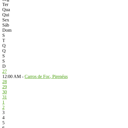
Ter
Qua
Qui
Sex
Sáb
Dom
S
T
Q
Q
S
S
D
27
12:00 AM -
Carros de Foc, Pirenéus
28
29
30
31
1
2
3
4
5
6