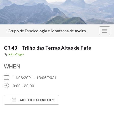
Grupo de Espeleologia e Montanha de Aveiro
Togg
navig
GR 43 – Trilho das Terras Altas de Fafe
By
João Viegas
WHEN
11/06/2021 - 13/06/2021
0:00 - 22:00
ADD TO CALENDAR
Download ICS
Google Calendar