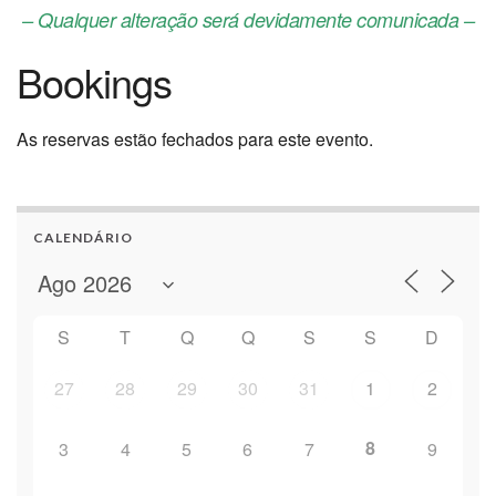
– Qualquer alteração será devidamente comunicada –
Bookings
As reservas estão fechados para este evento.
CALENDÁRIO
S
T
Q
Q
S
S
D
27
28
29
30
31
1
2
8
3
4
5
6
7
9